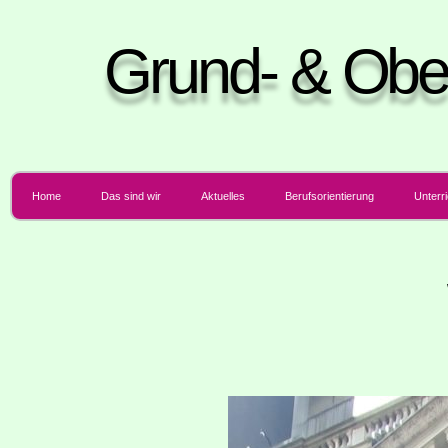
Grund- & Obe
Home
Das sind wir
Aktu­el­les
Berufs­ori­en­tie­rung
Unter­r