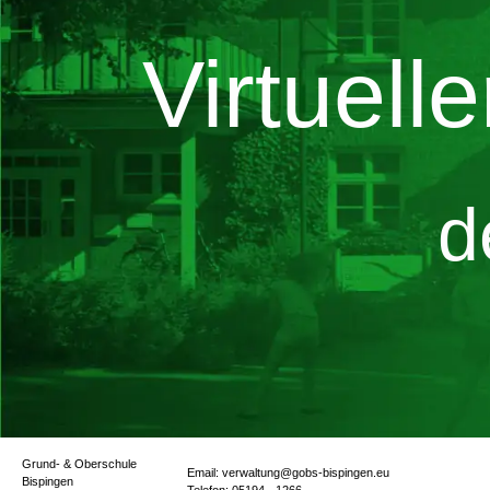
Virtuell
d
Grund- & Oberschule
Email: verwaltung@gobs-bispingen.eu
Bispingen