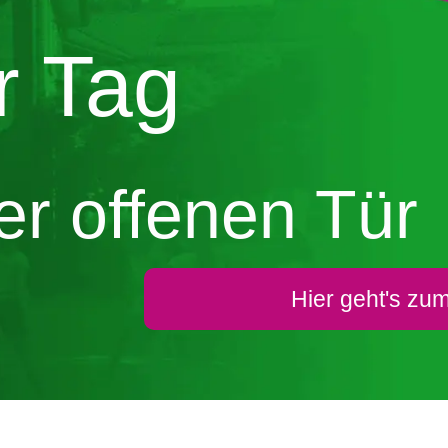
er Tag
er offenen Tür
Hier geht's zum