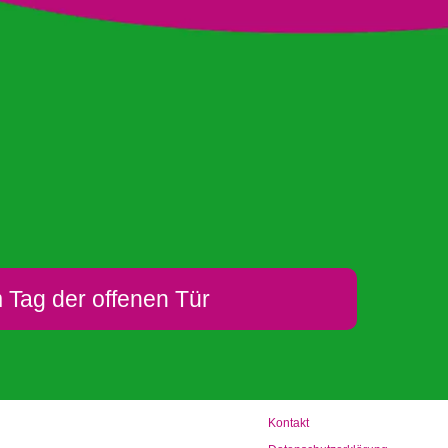
 Tag der offenen Tür
Kon­takt