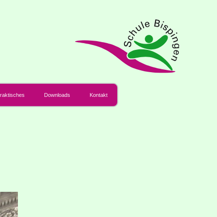
rak­ti­sches
Down­loads
Kon­takt