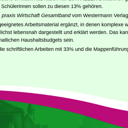
 Schü­le­rin­nen sol­len zu die­sen 13% gehören.
h
pra­xis Wirt­schaft Gesamt­band
vom Wes­ter­mann Verlag
­ne­tes Arbeits­ma­te­ri­al ergänzt, in denen kom­ple­xe wirt
ög­lichst lebens­nah dar­ge­stellt und erklärt wer­den. Das kan
at­li­chen Haus­halts­bud­gets sein.
 die schrift­li­chen Arbei­ten mit 33% und die Map­pen­füh­r