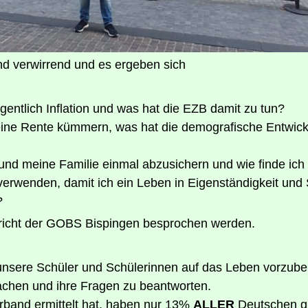
nd ver­wir­rend und es erge­ben sich
igent­lich Infla­ti­on und was hat die EZB damit zu tun?
ei­ne Ren­te küm­mern, was hat die demo­gra­fi­sche Ent­wic
und mei­ne Fami­lie ein­mal abzu­si­chern und wie fin­de ich
er­wen­den, damit ich ein Leben in Eigen­stän­dig­keit und
?
ter­richt der GOBS Bis­pin­gen bespro­chen werden.
unse­re Schü­ler und Schü­le­rin­nen auf das Leben vor­zu­be­re
 machen und ihre Fra­gen zu beantworten.
r­band ermit­telt hat, haben nur 13%
ALLER
Deut­schen gu