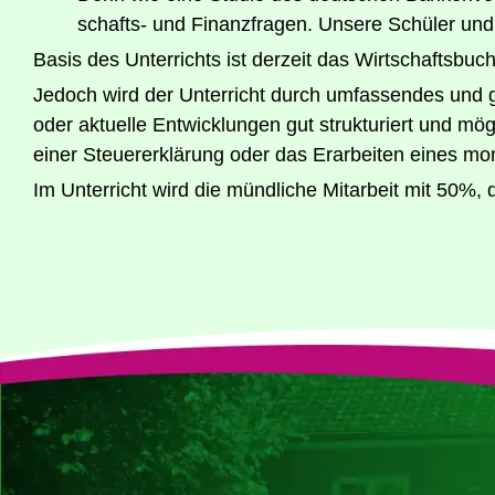
schafts- und Finanz­fra­gen. Unse­re Schü­ler und
Basis des Unter­richts ist der­zeit das Wirt­schafts­buc
Jedoch wird der Unter­richt durch umfas­sen­des und geeig
oder aktu­el­le Ent­wick­lun­gen gut struk­tu­riert und m
einer Steu­er­erklä­rung oder das Erar­bei­ten eines mon
Im Unter­richt wird die münd­li­che Mit­ar­beit mit 50%,