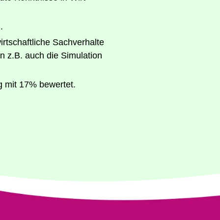
.
­schaft­li­che Sach­ver­hal­te
n z.B. auch die Simu­la­ti­on
ung mit 17% bewertet.