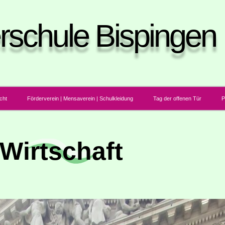
rschule Bispingen
icht
För­der­ver­ein | Men­sa­ver­ein | Schulkleidung
Tag der offe­nen Tür
P
Wirt­schaft