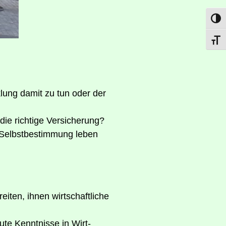
Umsch
Schri
k­lung damit zu tun oder der
 die rich­ti­ge Versicherung?
 Selbst­be­stim­mung leben
i­ten, ihnen wirt­schaft­li­che
te Kennt­nis­se in Wirt­