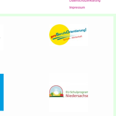
Daten­schutz­er­klä­rung
Impres­sum