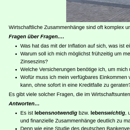
Wirt­schaft­li­che Zusam­men­hän­ge sind oft kom­plex u
Fra­gen über Fragen.…
Was hat das mit der Infla­ti­on auf sich, was ist e
War­um soll ich mich mög­lichst früh­zei­tig um m
Zinseszins?
Wel­che Ver­si­che­run­gen benö­ti­ge ich, um mich 
Wofür muss ich mein ver­füg­ba­res Ein­kom­men v
kann, ohne sofort in eine Kre­dit­fal­le zu geraten
Es gibt vie­le sol­cher Fra­gen, die im Wirt­schafts­un­
Ant­wor­ten…
Es ist
lebens
not­wen­dig
bzw.
lebens
wich­tig
, 
und finan­zi­el­le Zusam­men­hän­ge deut­lich zu
Denn wie eine Stu­die des deut­schen Ban­ken­ve