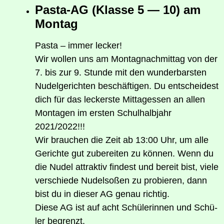
Pas­ta-AG (Klas­se 5 — 10) am
Montag
Pas­ta – immer lecker!
Wir wol­len uns am Mon­tag­nach­mit­tag von der
7. bis zur 9. Stun­de mit den wun­der­bars­ten
Nudel­ge­rich­ten beschäf­ti­gen. Du ent­schei­dest
dich für das leckers­te Mit­tag­essen an allen
Mon­ta­gen im ers­ten Schul­halb­jahr
2021/2022!!!
Wir brau­chen die Zeit ab 13:00 Uhr, um alle
Gerich­te gut zube­rei­ten zu kön­nen. Wenn du
die Nudel attrak­tiv fin­dest und bereit bist, vie­le
ver­schie­de Nudel­so­ßen zu pro­bie­ren, dann
bist du in die­ser AG genau richtig.
Die­se AG ist auf acht Schü­le­rin­nen und Schü­
ler begrenzt.