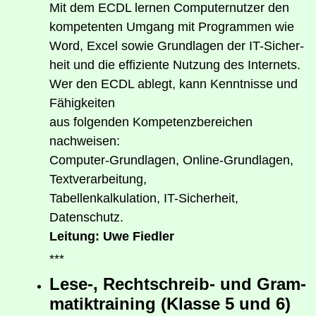
Mit dem ECDL ler­nen Com­pu­ter­nut­zer den
kom­pe­ten­ten Umgang mit Pro­gram­men wie
Word, Excel sowie Grund­la­gen der IT-Sicher­
heit und die effi­zi­en­te Nut­zung des Internets.
Wer den ECDL ablegt, kann Kennt­nis­se und
Fähigkeiten
aus fol­gen­den Kom­pe­tenz­be­rei­chen
nachweisen:
Com­pu­ter-Grund­la­gen, Online-Grund­la­gen,
Textverarbeitung,
Tabel­len­kal­ku­la­ti­on, IT-Sicher­heit,
Datenschutz.
Lei­tung: Uwe Fiedler
***
Lese‑, Recht­schreib- und Gram­
ma­tik­trai­ning (Klas­se 5 und 6)