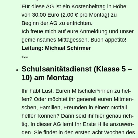
Für die­se AG ist ein Kos­ten­bei­trag in Höhe
von 30,00 Euro (2,00 € pro Mon­tag) zu
Beginn der AG zu entrichten.
Ich freue mich auf eure Anmel­dung und unser
gemein­sa­mes Mit­tag­essen. Buon appetito!
Lei­tung: Micha­el Schirmer
***
Schul­sa­ni­täts­dienst (Klas­se 5 –
10) am Montag
Ihr habt Lust, Euren Mitschüler*innen zu hel­
fen? Oder möch­tet ihr gene­rell euren Mit­men­
schen, Fami­li­en, Freun­den in einem Not­fall
hel­fen kön­nen? Dann seid ihr hier genau rich­
tig. In die­ser AG lernt Ihr Ers­te Hil­fe anzu­wen­
den. Sie fin­det in den ers­ten acht Wochen des