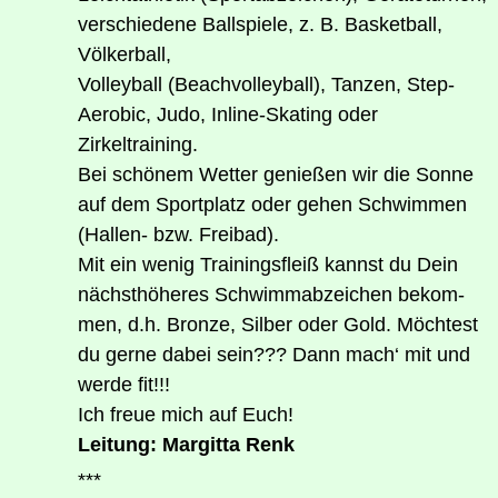
ver­schie­de­ne Ball­spie­le, z. B. Bas­ket­ball,
Völkerball,
Vol­ley­ball (Beach­vol­ley­ball), Tan­zen, Step-
Aero­bic, Judo, Inline-Ska­ting oder
Zirkeltraining.
Bei schö­nem Wet­ter genie­ßen wir die Son­ne
auf dem Sport­platz oder gehen Schwim­men
(Hal­len- bzw. Freibad).
Mit ein wenig Trai­nings­fleiß kannst du Dein
nächst­hö­he­res Schwimm­ab­zei­chen bekom­
men, d.h. Bron­ze, Sil­ber oder Gold. Möch­test
du ger­ne dabei sein??? Dann mach‘ mit und
wer­de fit!!!
Ich freue mich auf Euch!
Lei­tung: Mar­git­ta Renk
***