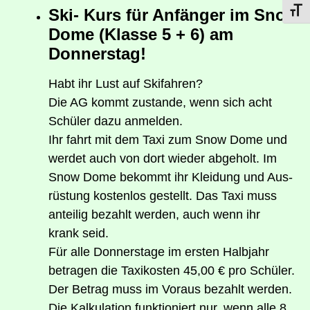
Ski- Kurs für Anfän­ger im Snow
Schri
Dome (Klas­se 5 + 6) am
Donnerstag!
Habt ihr Lust auf Skifahren?
Die AG kommt zustan­de, wenn sich acht
Schü­ler dazu anmelden.
Ihr fahrt mit dem Taxi zum Snow Dome und
wer­det auch von dort wie­der abge­holt. Im
Snow Dome bekommt ihr Klei­dung und Aus­
rüs­tung kos­ten­los gestellt. Das Taxi muss
antei­lig bezahlt wer­den, auch wenn ihr
krank seid.
Für alle Don­ners­ta­ge im ers­ten Halb­jahr
betra­gen die Taxi­kos­ten 45,00 € pro Schü­ler.
Der Betrag muss im Vor­aus bezahlt wer­den.
Die Kal­ku­la­ti­on funk­tio­niert nur, wenn alle 8