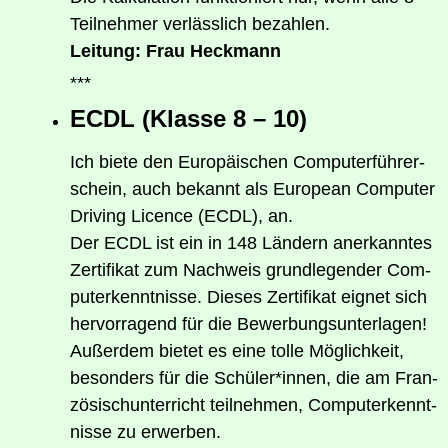
Teil­neh­mer ver­läss­lich bezahlen.
Lei­tung: Frau Heckmann
***
ECDL (Klas­se 8 – 10)
Ich bie­te den Euro­päi­schen Com­pu­ter­füh­rer­
schein, auch bekannt als Euro­pean Com­pu­ter
Dri­ving Licence (ECDL), an.
Der ECDL ist ein in 148 Län­dern aner­kann­tes
Zer­ti­fi­kat zum Nach­weis grund­le­gen­der Com­
pu­ter­kennt­nis­se. Die­ses Zer­ti­fi­kat eig­net sich
her­vor­ra­gend für die Bewer­bungs­un­ter­la­gen!
Außer­dem bie­tet es eine tol­le Mög­lich­keit,
beson­ders für die Schüler*innen, die am Fran­
zö­sisch­un­ter­richt teil­neh­men, Com­pu­ter­kennt­
nis­se zu erwerben.