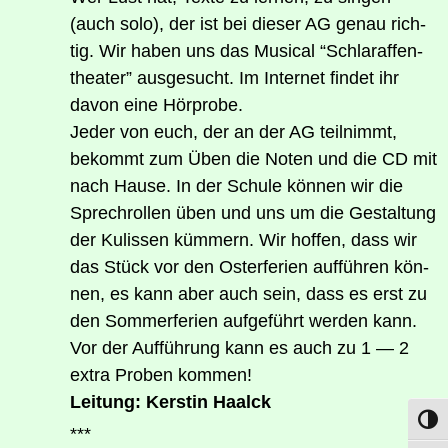
(auch solo), der ist bei die­ser AG genau rich­
tig. Wir haben uns das Musi­cal “Schla­raf­fen­
thea­ter” aus­ge­sucht. Im Inter­net fin­det ihr
davon eine Hörprobe.
Jeder von euch, der an der AG teil­nimmt,
bekommt zum Üben die Noten und die CD mit
nach Hau­se. In der Schu­le kön­nen wir die
Sprech­rol­len üben und uns um die Gestal­tung
der Kulis­sen küm­mern. Wir hof­fen, dass wir
das Stück vor den Oster­fe­ri­en auf­füh­ren kön­
nen, es kann aber auch sein, dass es erst zu
den Som­mer­fe­ri­en auf­ge­führt wer­den kann.
Vor der Auf­füh­rung kann es auch zu 1 — 2
extra Pro­ben kommen!
Lei­tung: Kers­tin Haalck
Umsch
***