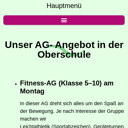
Hauptmenü
Unser AG- Ange­bot in der
Oberschule
Fit­ness-AG (Klas­se 5–10) am
Montag
In die­ser AG dreht sich alles um den Spaß an
der Bewe­gung. Je nach Inter­es­se der Grup­pe
machen wir
Leicht­ath­le­tik (Sport­ab­zei­chen), Gerä­te­tur­nen,