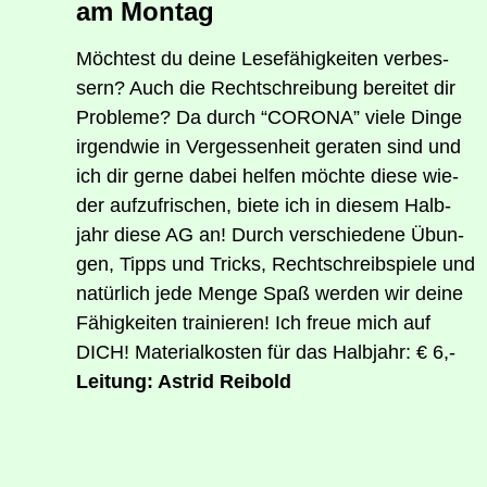
am Montag
Möch­test du dei­ne Lese­fä­hig­kei­ten ver­bes­
sern? Auch die Recht­schrei­bung berei­tet dir
Pro­ble­me? Da durch “CORO­NA” vie­le Din­ge
irgend­wie in Ver­ges­sen­heit gera­ten sind und
ich dir ger­ne dabei hel­fen möch­te die­se wie­
der auf­zu­fri­schen, bie­te ich in die­sem Halb­
jahr die­se AG an! Durch ver­schie­de­ne Übun­
gen, Tipps und Tricks, Recht­schreib­spie­le und
natür­lich jede Men­ge Spaß wer­den wir dei­ne
Fähig­kei­ten trai­nie­ren! Ich freue mich auf
DICH! Mate­ri­al­kos­ten für das Halb­jahr: € 6,-
Lei­tung: Astrid Reibold