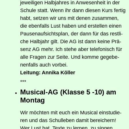
jewei­li­gen Halb­jah­res in Anwe­sen­heit in der
Schu­le statt. Wenn ihr dann die­sen Kurs fer­tig
habt, set­zen wir uns mit denen zusam­men,
die eben­falls Lust haben und erstel­len einen
Pau­sen­auf­sichts­plan, der dann für das rest­li­
che Halb­jahr gilt. Die AG ist dann kei­ne Prä­
senz AG mehr. Ich ste­he aber tele­fo­nisch für
alle Fra­gen zur Sei­te. Und kom­me gege­be­
nen­falls auch vorbei.
Lei­tung: Anni­ka Köller
***
Musi­cal-AG (Klas­se 5 ‑10) am
Montag
Wir möch­ten mit euch ein Musi­cal ein­stu­die­
ren und das Schul­le­ben damit bereichern!
Wer Lust hat, Tex­te zu ler­nen, zu sin­gen