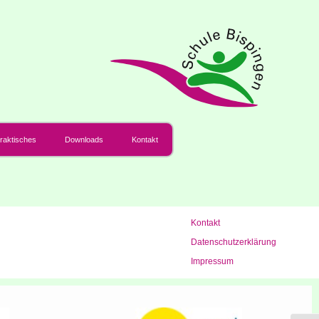
rak­ti­sches
Down­loads
Kon­takt
Kon­takt
Daten­schutz­er­klä­rung
Impres­sum