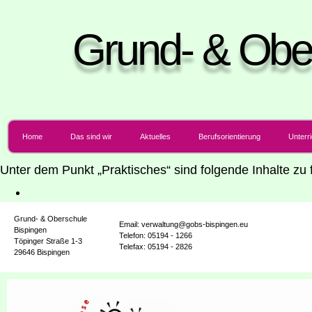
Grund- & Obe
Home
Das sind wir
Aktu­el­les
Berufs­ori­en­tie­rung
Unter­r
Unter dem Punkt „Prak­ti­sches“ sind fol­gen­de Inhal­te z
Grund- & Oberschule
Email: verwaltung@gobs-bispingen.eu
Bispingen
Telefon: 05194 - 1266
Töpinger Straße 1-3
Telefax: 05194 - 2826
29646 Bispingen