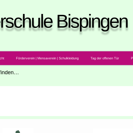
rschule Bispingen
icht
För­der­ver­ein | Men­sa­ver­ein | Schulkleidung
Tag der offe­nen Tür
P
u finden…