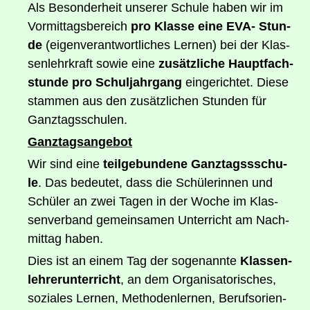
Als Beson­der­heit unse­rer Schu­le haben wir im
Vor­mit­tags­be­reich
pro Klas­se eine EVA- Stun­
de
(eigen­ver­ant­wort­li­ches Ler­nen) bei der Klas­
sen­lehr­kraft sowie eine
zusätz­li­che Haupt­fach­
stun­de pro Schul­jahr­gang
ein­ge­rich­tet. Die­se
stam­men aus den zusätz­li­chen Stun­den für
Ganztagsschulen.
Ganz­tags­an­ge­bot
Wir sind eine
teil­ge­bun­de­ne Ganz­tags­s­schu­
le
. Das bedeu­tet, dass die Schü­le­rin­nen und
Schü­ler an zwei Tagen in der Woche im Klas­
sen­ver­band gemein­sa­men Unter­richt am Nach­
mit­tag haben.
Dies ist an einem Tag der soge­nann­te
Klas­sen­
leh­rer­un­ter­richt
, an dem Orga­ni­sa­to­ri­sches,
sozia­les Ler­nen, Metho­den­ler­nen, Berufs­ori­en­