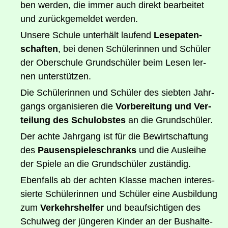
ben wer­den, die immer auch direkt bear­bei­tet
und zurück­ge­mel­det werden.
Unse­re Schu­le unter­hält lau­fend
Lese­pa­ten­
schaf­ten
, bei denen Schü­le­rin­nen und Schü­ler
der Ober­schu­le Grund­schü­ler beim Lesen ler­
nen unterstützen.
Die Schü­le­rin­nen und Schü­ler des sieb­ten Jahr­
gangs orga­ni­sie­ren die
Vor­be­rei­tung und Ver­
tei­lung des Schul­obs­tes
an die Grundschüler.
Der ach­te Jahr­gang ist für die Bewirt­schaf­tung
des
Pau­sen­spie­le­schranks
und die Aus­lei­he
der Spie­le an die Grund­schü­ler zuständig.
Eben­falls ab der ach­ten Klas­se machen inter­es­
sier­te Schü­le­rin­nen und Schü­ler eine Aus­bil­dung
zum
Ver­kehrs­hel­fer
und beauf­sich­ti­gen des
Schul­weg der jün­ge­ren Kin­der an der Bus­hal­te­