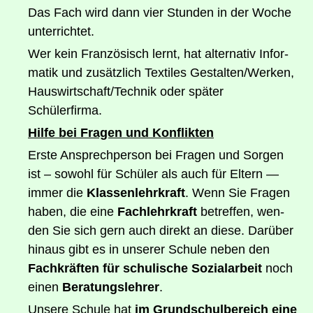
Das Fach wird dann vier Stun­den in der Woche
unterrichtet.
Wer kein Fran­zö­sisch lernt, hat alter­na­tiv Infor­
ma­tik und zusätz­lich Tex­ti­les Gestalten/​Wer­ken,
Hauswirtschaft/​Tech­nik oder spä­ter
Schülerfirma.
Hil­fe bei Fra­gen und Konflikten
Ers­te Ansprech­per­son bei Fra­gen und Sor­gen
ist – sowohl für Schü­ler als auch für Eltern —
immer die
Klas­sen­lehr­kraft
. Wenn Sie Fra­gen
haben, die eine
Fach­lehr­kraft
betref­fen, wen­
den Sie sich gern auch direkt an die­se. Dar­über
hin­aus gibt es in unse­rer Schu­le neben den
Fach­kräf­ten für schu­li­sche Sozi­al­ar­beit
noch
einen
Bera­tungs­leh­rer
.
Unse­re Schu­le hat
im Grund­schul­be­reich eine