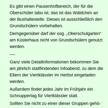
Es gibt einen Pau­sen­hof­be­reich, der für die
Ober­schü­ler tabu ist, das ist das Wäld­chen an
der Bus­hal­te­stel­le. Die­ses ist aus­schließ­lich den
Grund­schü­lern vorbehalten.
Dem­ge­gen­über darf der sog. „Ober­schul­gar­ten“
am Küs­ter­haus nicht von Grund­schü­lern genutzt
werden.
—-
Ganz vie­le Detail­in­for­ma­tio­nen bekom­men Sie
am jähr­lich statt­fin­den­den Info­abend, zu dem die
Eltern der Viert­kläss­ler im Herbst ein­ge­la­den
werden.
Außer­dem fin­det jedes Jahr im Früh­jahr ein
Schnup­per­tag für Viert­kläss­ler statt.
Soll­ten Sie nicht zu einer die­ser Grup­pen gehö­