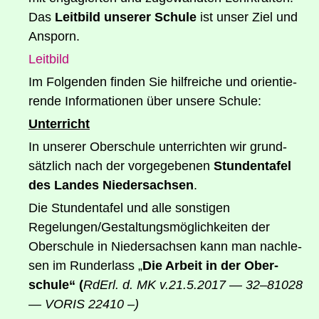
Das
Leit­bild unse­rer Schu­le
ist unser Ziel und
Ansporn.
Leit­bild
Im Fol­gen­den fin­den Sie hilf­rei­che und ori­en­tie­
ren­de Infor­ma­tio­nen über unse­re Schule:
Unter­richt
In unse­rer Ober­schu­le unter­rich­ten wir grund­
sätz­lich nach der vor­ge­ge­be­nen
Stun­den­ta­fel
des Lan­des Nie­der­sach­sen
.
Die Stun­den­ta­fel und alle sons­ti­gen
Regelungen/​Gestal­tungs­mög­lich­kei­ten der
Ober­schu­le in Nie­der­sach­sen kann man nach­le­
sen im Rund­erlass „
Die Arbeit in der Ober­
schu­le
“ (
RdErl. d. MK v.
21.5.2017 — 32–81028
— VORIS 22410 –)