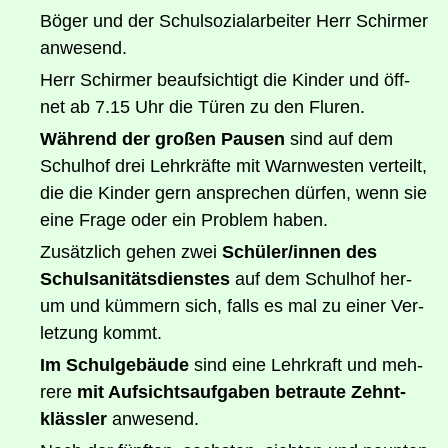
Böger und der Schul­so­zi­al­ar­bei­ter Herr Schirm­er
anwesend.
Herr Schirm­er beauf­sich­tigt die Kin­der und öff­
net ab 7.15 Uhr die Türen zu den Fluren.
Wäh­rend der gro­ßen Pau­sen
sind auf dem
Schul­hof drei Lehr­kräf­te mit Warn­wes­ten ver­teilt,
die die Kin­der gern anspre­chen dür­fen, wenn sie
eine Fra­ge oder ein Pro­blem haben.
Zusätz­lich gehen zwei
Schüler/​innen des
Schul­sa­ni­täts­diens­tes
auf dem Schul­hof her­
um und küm­mern sich, falls es mal zu einer Ver­
let­zung kommt.
Im Schul­ge­bäu­de
sind eine Lehr­kraft und meh­
re­re
mit Auf­sichts­auf­ga­ben betrau­te Zehnt­
kläss­ler
anwesend.