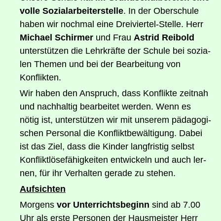
vol­le Sozi­al­ar­bei­ter­stel­le
. In der Ober­schu­le
haben wir noch­mal eine Drei­vier­tel-Stel­le. Herr
Micha­el Schirm­er
und Frau
Astrid Rei­bold
unter­stüt­zen die Lehr­kräf­te der Schu­le bei sozia­
len The­men und bei der Bear­bei­tung von
Konflikten.
Wir haben den Anspruch, dass Kon­flik­te zeit­nah
und nach­hal­tig bear­bei­tet wer­den. Wenn es
nötig ist, unter­stüt­zen wir mit unse­rem päd­ago­gi­
schen Per­so­nal die Kon­flikt­be­wäl­ti­gung. Dabei
ist das Ziel, dass die Kin­der lang­fris­tig selbst
Kon­flikt­lö­se­fä­hig­kei­ten ent­wi­ckeln und auch ler­
nen, für ihr Ver­hal­ten gera­de zu stehen.
Auf­sich­ten
Mor­gens
vor Unter­richts­be­ginn
sind ab 7.00
Uhr als ers­te Per­so­nen der Haus­meis­ter Herr