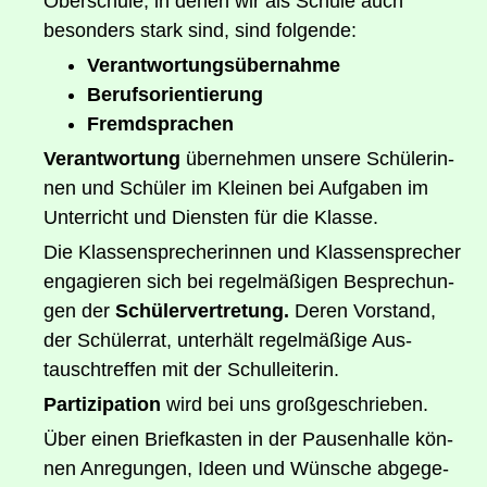
Ober­schu­le, in denen wir als Schu­le auch
beson­ders stark sind, sind folgende:
Ver­ant­wor­tungs­über­nah­me
Berufs­ori­en­tie­rung
Fremd­spra­chen
Ver­ant­wor­tung
über­neh­men unse­re Schü­le­rin­
nen und Schü­ler im Klei­nen bei Auf­ga­ben im
Unter­richt und Diens­ten für die Klasse.
Die Klas­sen­spre­che­rin­nen und Klas­sen­spre­cher
enga­gie­ren sich bei regel­mä­ßi­gen Bespre­chun­
gen der
Schü­ler­ver­tre­tung.
Deren Vor­stand,
der Schü­ler­rat, unter­hält regel­mä­ßi­ge Aus­
tausch­tref­fen mit der Schulleiterin.
Par­ti­zi­pa­ti­on
wird bei uns großgeschrieben.
Über einen Brief­kas­ten in der Pau­sen­hal­le kön­
nen Anre­gun­gen, Ideen und Wün­sche abge­ge­