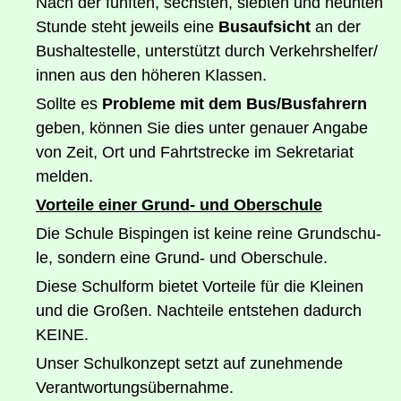
Nach der fünf­ten, sechs­ten, sieb­ten und neun­ten
Stun­de steht jeweils eine
Bus­auf­sicht
an der
Bus­hal­te­stel­le, unter­stützt durch Verkehrshelfer/​
innen aus den höhe­ren Klassen.
Soll­te es
Pro­ble­me mit dem Bus/​Bus­fah­rern
geben, kön­nen Sie dies unter genau­er Anga­be
von Zeit, Ort und Fahrt­stre­cke im Sekre­ta­ri­at
melden.
Vor­tei­le einer Grund- und Oberschule
Die Schu­le Bis­pin­gen ist kei­ne rei­ne Grund­schu­
le, son­dern eine Grund- und Oberschule.
Die­se Schul­form bie­tet Vor­tei­le für die Klei­nen
und die Gro­ßen. Nach­tei­le ent­ste­hen dadurch
KEINE.
Unser Schul­kon­zept setzt auf zuneh­men­de
Verantwortungsübernahme.