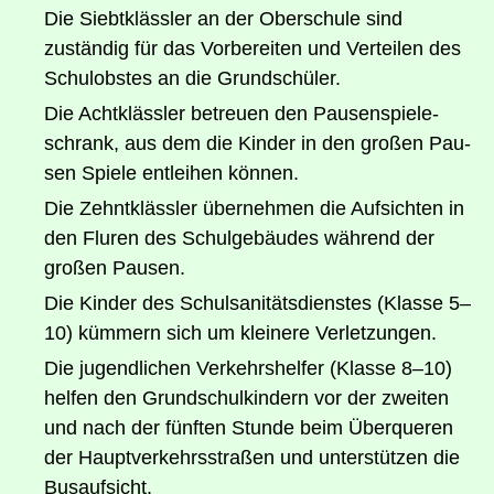
Die Siebt­kläss­ler an der Ober­schu­le sind
zustän­dig für das Vor­be­rei­ten und Ver­tei­len des
Schul­obs­tes an die Grundschüler.
Die Acht­kläss­ler betreu­en den Pau­sen­spie­le­
schrank, aus dem die Kin­der in den gro­ßen Pau­
sen Spie­le ent­lei­hen können.
Die Zehnt­kläss­ler über­neh­men die Auf­sich­ten in
den Flu­ren des Schul­ge­bäu­des wäh­rend der
gro­ßen Pausen.
Die Kin­der des Schul­sa­ni­täts­diens­tes (Klas­se 5–
10) küm­mern sich um klei­ne­re Verletzungen.
Die jugend­li­chen Ver­kehrs­hel­fer (Klas­se 8–10)
hel­fen den Grund­schul­kin­dern vor der zwei­ten
und nach der fünf­ten Stun­de beim Über­que­ren
der Haupt­ver­kehrs­stra­ßen und unter­stüt­zen die
Busaufsicht.