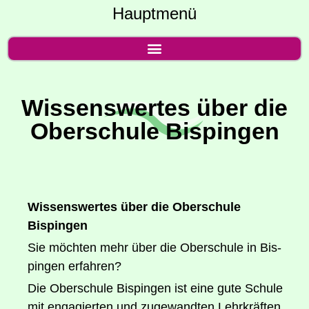
Hauptmenü
Wis­sens­wer­tes über die
Ober­schu­le Bispingen
Wis­sens­wer­tes über die Ober­schu­le
Bispingen
Sie möch­ten mehr über die Ober­schu­le in Bis­
pin­gen erfahren?
Die Ober­schu­le Bis­pin­gen ist eine gute Schu­le
mit enga­gier­ten und zuge­wand­ten Lehr­kräf­ten.