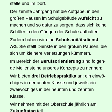
stel­le und im Dorf.
Der zehn­te Jahr­gang hat die Auf­ga­be, in den
gro­ßen Pau­sen im Schul­ge­bäu­de
Auf­sicht
zu
machen und so dafür zu sor­gen, dass sich kei­ne
Schü­ler in den Gän­gen der Schu­le aufhalten.
Zudem haben wir eine
Schul­sa­ni­täts­dienst-
AG
. Sie stellt Diens­te in den gro­ßen Pau­sen, die
sich um klei­ne­re Ver­let­zun­gen kümmern.
Im Bereich der
Berufs­ori­en­tie­rung
sind fol­gen­
de Mei­len­stei­ne unse­res Kon­zepts zu nennen:
Wir bie­ten
drei Betriebs­prak­ti­ka
an: ein ein­wö­
chi­ges in der ach­ten Klas­se und jeweils ein
zwei­wö­chi­ges in der neun­ten und zehn­ten
Klasse.
Wir neh­men mit der Ober­schu­le jähr­lich am
Zukunfts­tag
teil.