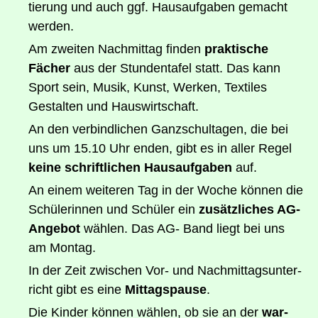
tie­rung und auch ggf. Haus­auf­ga­ben gemacht
werden.
Am zwei­ten Nach­mit­tag fin­den
prak­ti­sche
Fächer
aus der Stun­den­ta­fel statt. Das kann
Sport sein, Musik, Kunst, Wer­ken, Tex­ti­les
Gestal­ten und Hauswirtschaft.
An den ver­bind­li­chen Ganz­schul­ta­gen, die bei
uns um 15.10 Uhr enden, gibt es in aller Regel
kei­ne schrift­li­chen Haus­auf­ga­ben
auf.
An einem wei­te­ren Tag in der Woche kön­nen die
Schü­le­rin­nen und Schü­ler ein
zusätz­li­ches AG-
Ange­bot
wäh­len. Das AG- Band liegt bei uns
am Montag.
In der Zeit zwi­schen Vor- und Nach­mit­tags­un­ter­
richt gibt es eine
Mit­tags­pau­se
.
Die Kin­der kön­nen wäh­len, ob sie an der
war­