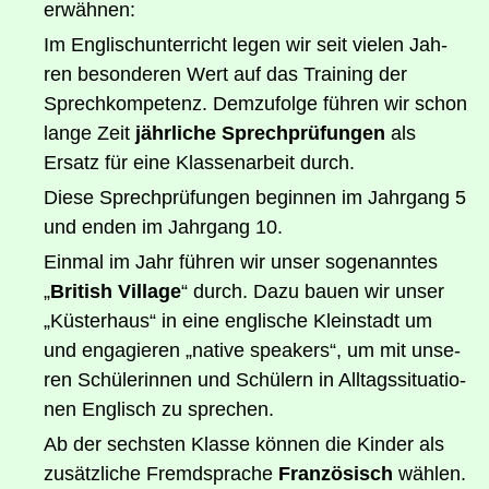
erwähnen:
Im Eng­lisch­un­ter­richt legen wir seit vie­len Jah­
ren beson­de­ren Wert auf das Trai­ning der
Sprech­kom­pe­tenz. Dem­zu­fol­ge füh­ren wir schon
lan­ge Zeit
jähr­li­che Sprech­prü­fun­gen
als
Ersatz für eine Klas­sen­ar­beit durch.
Die­se Sprech­prü­fun­gen begin­nen im Jahr­gang 5
und enden im Jahr­gang 10.
Ein­mal im Jahr füh­ren wir unser soge­nann­tes
„
Bri­tish Vil­la­ge
“ durch. Dazu bau­en wir unser
„Küs­ter­haus“ in eine eng­li­sche Klein­stadt um
und enga­gie­ren „nati­ve spea­k­ers“, um mit unse­
ren Schü­le­rin­nen und Schü­lern in All­tags­si­tua­tio­
nen Eng­lisch zu sprechen.
Ab der sechs­ten Klas­se kön­nen die Kin­der als
zusätz­li­che Fremd­spra­che
Fran­zö­sisch
wäh­len.