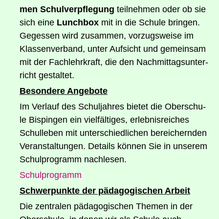
men Schul­ver­pfle­gung
teil­neh­men oder ob sie
sich eine
Lunch­box
mit in die Schu­le brin­gen.
Geges­sen wird zusam­men, vor­zugs­wei­se im
Klas­sen­ver­band, unter Auf­sicht und gemein­sam
mit der Fach­lehr­kraft, die den Nach­mit­tags­un­ter­
richt gestaltet.
Beson­de­re Angebote
Im Ver­lauf des Schul­jah­res bie­tet die Ober­schu­
le Bis­pin­gen ein viel­fäl­ti­ges, erleb­nis­rei­ches
Schul­le­ben mit unter­schied­li­chen berei­chern­den
Ver­an­stal­tun­gen. Details kön­nen Sie in unse­rem
Schul­pro­gramm nachlesen.
Schul­pro­gramm
Schwer­punk­te der päd­ago­gi­schen Arbeit
Die zen­tra­len päd­ago­gi­schen The­men in der