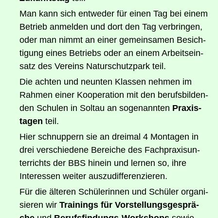
Man kann sich ent­we­der für einen Tag bei einem
Betrieb anmel­den und dort den Tag ver­brin­gen,
oder man nimmt an einer gemein­sa­men Besich­
ti­gung eines Betriebs oder an einem Arbeits­ein­
satz des Ver­eins Natur­schutz­park teil.
Die ach­ten und neun­ten Klas­sen neh­men im
Rah­men einer Koope­ra­ti­on mit den berufs­bil­den­
den Schu­len in Sol­tau an soge­nann­ten
Pra­xis­
ta­gen
teil.
Hier schnup­pern sie an drei­mal 4 Mon­ta­gen in
drei ver­schie­de­ne Berei­che des Fach­pra­xis­un­
ter­richts der BBS hin­ein und ler­nen so, ihre
Inter­es­sen wei­ter auszudifferenzieren.
Für die älte­ren Schü­le­rin­nen und Schü­ler orga­ni­
sie­ren wir
Trai­nings für Vor­stel­lungs­ge­sprä­
che
und
Berufs­fin­dungs-Work­shops
sowie