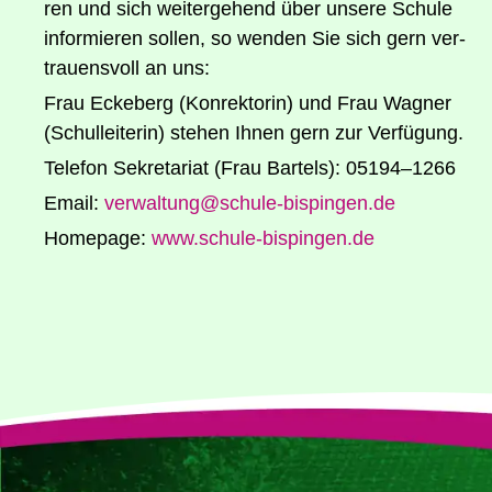
ren und sich wei­ter­ge­hend über unse­re Schu­le
infor­mie­ren sol­len, so wen­den Sie sich gern ver­
trau­ens­voll an uns:
Frau Ecke­berg (Kon­rek­to­rin) und Frau Wag­ner
(Schul­lei­te­rin) ste­hen Ihnen gern zur Verfügung.
Tele­fon Sekre­ta­ri­at (Frau Bartels): 05194–1266
Email:
verwaltung@​schule-​bispingen.​de
Home­page:
www​.schu​le​-bis​pin​gen​.de