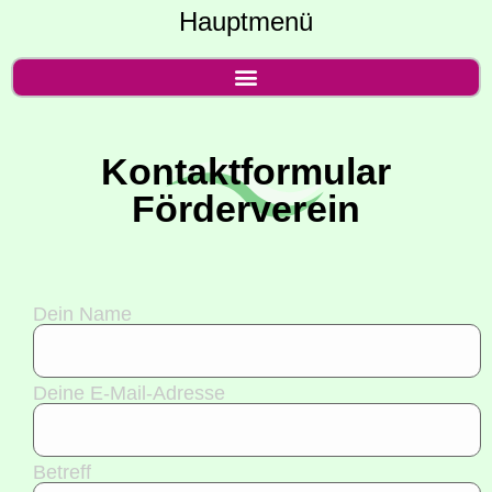
Hauptmenü
Kon­takt­for­mu­lar
Förderverein
Dein Name
Dei­ne E‑Mail-Adres­se
Betreff