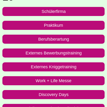
Schü­ler­fir­ma
Prak­ti­kum
Berufs­ber­ar­tung
Exter­nes Bewerbungstraining
Exter­nes Kniggetraining
Work + Life Messe
Dis­co­very Days