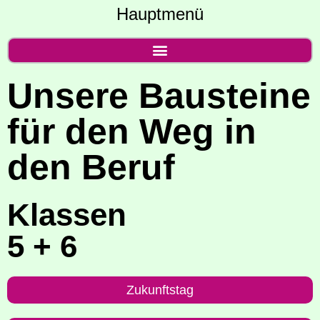
Hauptmenü
Unse­re Bau­stei­ne
für den Weg in
den Beruf
Klas­sen
5 + 6
Zukunfts­tag