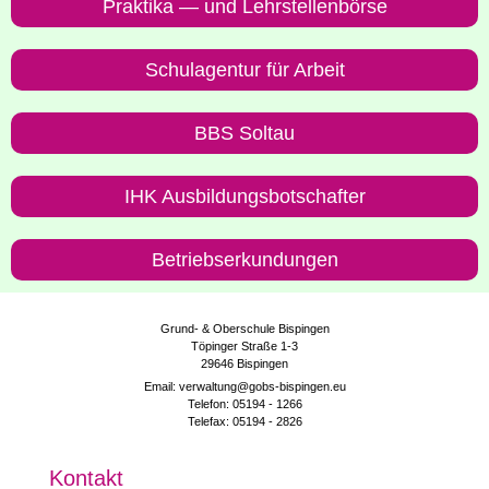
Prak­ti­ka — und Lehrstellenbörse
Schul­agen­tur für Arbeit
BBS Sol­tau
IHK Aus­bil­dungs­bot­schaf­ter
Betriebs­er­kun­dun­gen
Grund- & Oberschule Bispingen
Töpinger Straße 1-3
29646 Bispingen
Email: verwaltung@gobs-bispingen.eu
Telefon: 05194 - 1266
Telefax: 05194 - 2826
Kon­takt