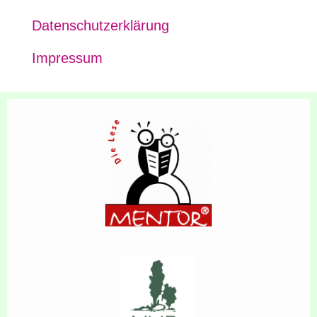
Daten­schutz­er­klä­rung
Impres­sum