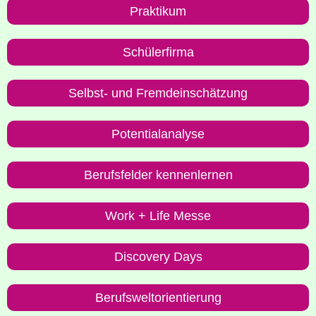
Prak­ti­kum
Schü­ler­fir­ma
Selbst- und Fremdeinschätzung
Poten­ti­al­ana­ly­se
Berufs­fel­der kennenlernen
Work + Life Messe
Dis­co­very Days
Berufs­welt­ori­en­tie­rung