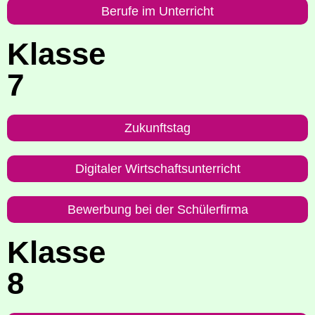
Beru­fe im Unterricht
Klas­se
7
Zukunfts­tag
Digi­ta­ler Wirtschaftsunterricht
Bewer­bung bei der Schülerfirma
Klas­se
8