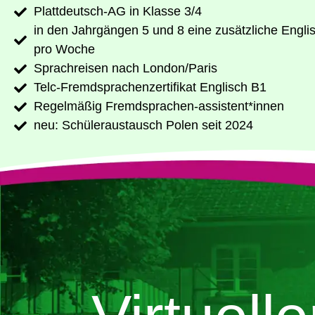
Platt­deutsch-AG in Klas­se 3/4
in den Jahr­gän­gen 5 und 8 eine zusätz­li­che Eng­lis
pro Woche
Sprach­rei­sen nach London/​Paris
Telc-Fremd­spra­chen­zer­ti­fi­kat Eng­lisch B1
Regel­mä­ßig Fremdsprachen-assistent*innen
neu: Schü­ler­aus­tausch Polen seit 2024