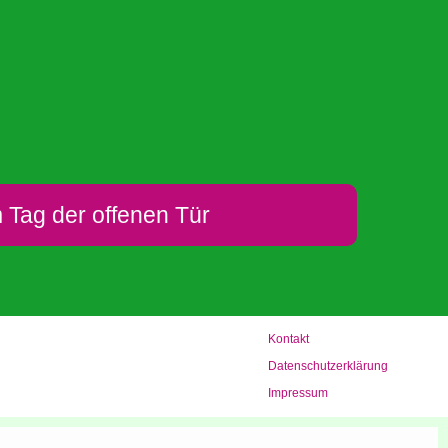
 Tag der offenen Tür
Kon­takt
Daten­schutz­er­klä­rung
Impres­sum