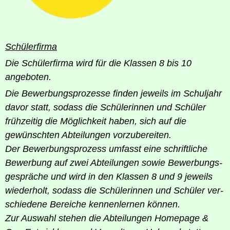
Schü­ler­fir­ma
Die Schü­ler­fir­ma wird für die Klas­sen 8 bis 10
angeboten.
Die Bewer­bungs­pro­zes­se fin­den jeweils im Schul­jahr
davor statt, sodass die Schü­le­rin­nen und Schü­ler
früh­zei­tig die Mög­lich­keit haben, sich auf die
gewünsch­ten Abtei­lun­gen vor­zu­be­rei­ten.
Der Bewer­bungs­pro­zess umfasst eine schrift­li­che
Bewer­bung auf zwei Abtei­lun­gen sowie Bewer­bungs­
ge­sprä­che und wird in den Klas­sen 8 und 9 jeweils
wie­der­holt, sodass die Schü­le­rin­nen und Schü­ler ver­
schie­de­ne Berei­che ken­nen­ler­nen kön­nen.
Zur Aus­wahl ste­hen die Abtei­lun­gen Home­page &