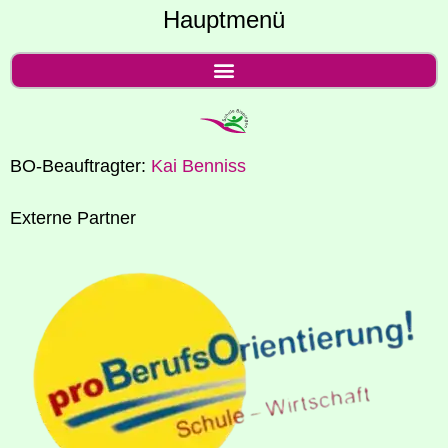
Hauptmenü
BO-Beauf­trag­ter:
Kai Ben­niss
Exter­ne Partner